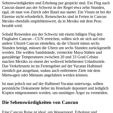
Sehenswürdigkeiten und Erholung pur gespickt sind. Ein Flug nach
Cancun dauert aus der Schweiz in der Regel etwa zehn Stunden,
egal, ob man von Zürich oder Basel aus startet. Ein Visum ist bei der
Einreise nicht erforderlich. Reiseschecks sind in Ferien in Cancun
Mexiko ebenfalls empfehlenswert, da in Mexiko mit dem Peso
bezahlt wird.
Sobald Reisenden aus der Schweiz mit einem billigen Flug den
Flughafen Cancun - CUN erreichen, sollten sich sie sich auf eine
andere Uhrzeit Cancun einstellen, da die Uhrzeit minus sechs
Stunden beträgt, müssen die Uhren um sechs Stunden zurückgestellt
werden. Die weißen Sandstrände, versteckte Maya-Stätten und
ganzjährige Temperaturen zwischen 20 und 33 Grad Celsius
machen Mexiko zu einem der weltweit beliebtesten Urlaubsziele.
Das Verkehrsnetz ist im Feriengebiet auf der Yucatan Halbinsel
ziemlich gut ausgebaut, sodass auch entferntere Ziele mit dem
Mietwagen oder Mietauto angefahren werden können.
Ist man jedoch nur auf der Halbinsel Yucatan unterwegs, sollten
persönliche Dokumente lieber im Hotelsafe deponiert und lediglich
Kopien mitgenommen werden, um unnötigen Ärger zu vermeiden.
Die Sehenswürdigkeiten von Cancun
Eine Cancun Reise ist ideal, um Wassersport, Erholung und