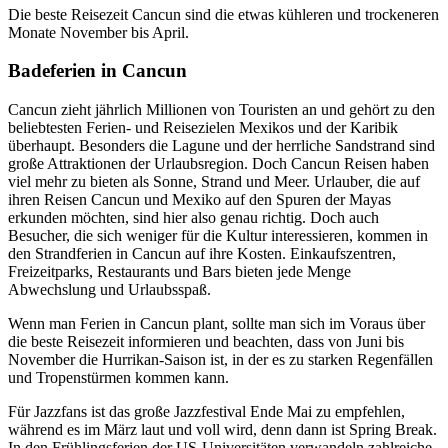
Die beste Reisezeit Cancun sind die etwas kühleren und trockeneren
Monate November bis April.
Badeferien in Cancun
Cancun zieht jährlich Millionen von Touristen an und gehört zu den
beliebtesten Ferien- und Reisezielen Mexikos und der Karibik
überhaupt. Besonders die Lagune und der herrliche Sandstrand sind
große Attraktionen der Urlaubsregion. Doch Cancun Reisen haben
viel mehr zu bieten als Sonne, Strand und Meer. Urlauber, die auf
ihren Reisen Cancun und Mexiko auf den Spuren der Mayas
erkunden möchten, sind hier also genau richtig. Doch auch
Besucher, die sich weniger für die Kultur interessieren, kommen in
den Strandferien in Cancun auf ihre Kosten. Einkaufszentren,
Freizeitparks, Restaurants und Bars bieten jede Menge
Abwechslung und Urlaubsspaß.
Wenn man Ferien in Cancun plant, sollte man sich im Voraus über
die beste Reisezeit informieren und beachten, dass von Juni bis
November die Hurrikan-Saison ist, in der es zu starken Regenfällen
und Tropenstürmen kommen kann.
Für Jazzfans ist das große Jazzfestival Ende Mai zu empfehlen,
während es im März laut und voll wird, denn dann ist Spring Break.
In den Frühlingsferien der US-Universitäten verwandeln zahlreiche