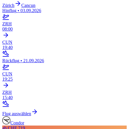
Zürich
Cancun
Hinflug
•
03.09.2026
ZRH
08:00
CUN
19:40
Rückflug
•
21.09.2026
CUN
19:25
ZRH
15:40
Flug auswählen
Condor
ab
CHF 719