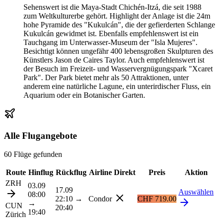
Sehenswert ist die Maya-Stadt Chichén-Itzá, die seit 1988
zum Weltkulturerbe gehört. Highlight der Anlage ist die 24m
hohe Pyramide des "Kukulcán", die der gefierderten Schlange
Kukulcán gewidmet ist. Ebenfalls empfehlenswert ist ein
Tauchgang im Unterwasser-Museum der "Isla Mujeres".
Besichtigt können ungefähr 400 lebensgroßen Skulpturen des
Künstlers Jason de Caires Taylor. Auch empfehlenswert ist
der Besuch im Freizeit- und Wasservergnügungspark "Xcaret
Park". Der Park bietet mehr als 50 Attraktionen, unter
anderem eine natürliche Lagune, ein unterirdischer Fluss, ein
Aquarium oder ein Botanischer Garten.
Alle Flugangebote
60 Flüge gefunden
Route
Hinflug
Rückflug
Airline
Direkt
Preis
Aktion
ZRH
03.09
17.09
Auswählen
08:00
22:10
→
Condor
CHF 719.00
→
CUN
20:40
19:40
Zürich