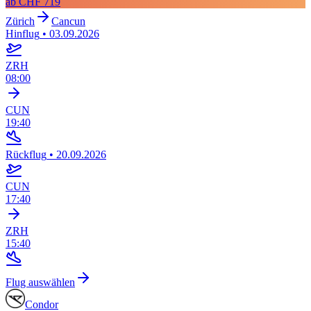
ab
CHF 719
Zürich
Cancun
Hinflug
•
03.09.2026
ZRH
08:00
CUN
19:40
Rückflug
•
20.09.2026
CUN
17:40
ZRH
15:40
Flug auswählen
Condor