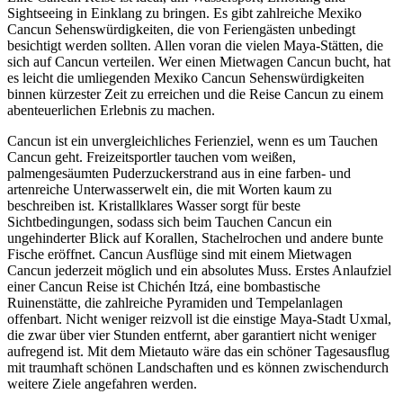
Sightseeing in Einklang zu bringen. Es gibt zahlreiche Mexiko
Cancun Sehenswürdigkeiten, die von Feriengästen unbedingt
besichtigt werden sollten. Allen voran die vielen Maya-Stätten, die
sich auf Cancun verteilen. Wer einen Mietwagen Cancun bucht, hat
es leicht die umliegenden Mexiko Cancun Sehenswürdigkeiten
binnen kürzester Zeit zu erreichen und die Reise Cancun zu einem
abenteuerlichen Erlebnis zu machen.
Cancun ist ein unvergleichliches Ferienziel, wenn es um Tauchen
Cancun geht. Freizeitsportler tauchen vom weißen,
palmengesäumten Puderzuckerstrand aus in eine farben- und
artenreiche Unterwasserwelt ein, die mit Worten kaum zu
beschreiben ist. Kristallklares Wasser sorgt für beste
Sichtbedingungen, sodass sich beim Tauchen Cancun ein
ungehinderter Blick auf Korallen, Stachelrochen und andere bunte
Fische eröffnet. Cancun Ausflüge sind mit einem Mietwagen
Cancun jederzeit möglich und ein absolutes Muss. Erstes Anlaufziel
einer Cancun Reise ist Chichén Itzá, eine bombastische
Ruinenstätte, die zahlreiche Pyramiden und Tempelanlagen
offenbart. Nicht weniger reizvoll ist die einstige Maya-Stadt Uxmal,
die zwar über vier Stunden entfernt, aber garantiert nicht weniger
aufregend ist. Mit dem Mietauto wäre das ein schöner Tagesausflug
mit traumhaft schönen Landschaften und es können zwischendurch
weitere Ziele angefahren werden.