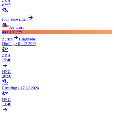
ZRH
07:55
Flug auswählen
Air Cairo
ab
CHF 229
Zürich
Hurghada
Hinflug
•
01.12.2026
ZRH
15:40
HRG
20:50
Rückflug
•
17.12.2026
HRG
13:40