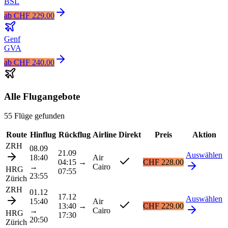
BSL
ab
CHF 229.00
Genf
GVA
ab
CHF 240.00
Alle Flugangebote
55 Flüge gefunden
Route
Hinflug
Rückflug
Airline
Direkt
Preis
Aktion
ZRH
08.09
21.09
Auswählen
18:40
Air
04:15
→
CHF 228.00
→
Cairo
HRG
07:55
23:55
Zürich
ZRH
01.12
17.12
Auswählen
15:40
Air
13:40
→
CHF 229.00
→
Cairo
HRG
17:30
20:50
Zürich