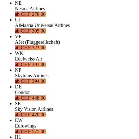
NE
Nesma Airlines
ab
CHF 278.00
UJ
AlMasria Universal Airlines
ab
CHF 305.00
VF
AJet (Fluggesellschaft)
ab
CHF 323.00
WK
Edelweiss Air
ab
CHF 391.00
NP
Skytrans Airlines
ab
CHF 394.00
DE
Condor
ab
CHF 448.00
SE
Sky Vision Airlines
ab
CHF 470.00
EW
Eurowings
ab
CHF 575.00
H1