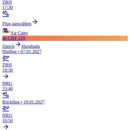
ZRH
17:30
Flug auswählen
Air Cairo
ab
CHF 229
Zürich
Hurghada
Hinflug
•
07.01.2027
ZRH
18:30
HRG
23:40
Rückflug
•
19.01.2027
HRG
10:50