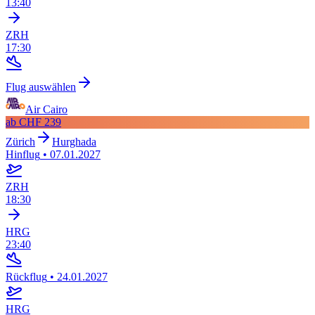
13:40
ZRH
17:30
Flug auswählen
Air Cairo
ab
CHF 239
Zürich
Hurghada
Hinflug
•
07.01.2027
ZRH
18:30
HRG
23:40
Rückflug
•
24.01.2027
HRG