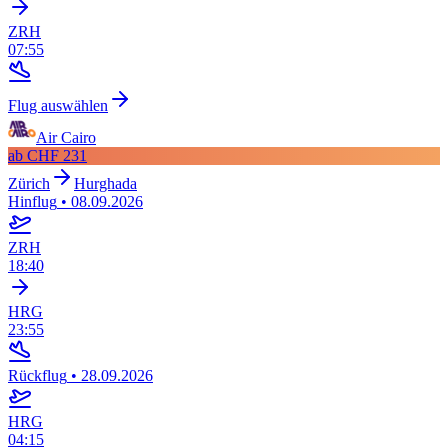
ZRH
07:55
Flug auswählen
Air Cairo
ab
CHF 231
Zürich
Hurghada
Hinflug
•
08.09.2026
ZRH
18:40
HRG
23:55
Rückflug
•
28.09.2026
HRG
04:15