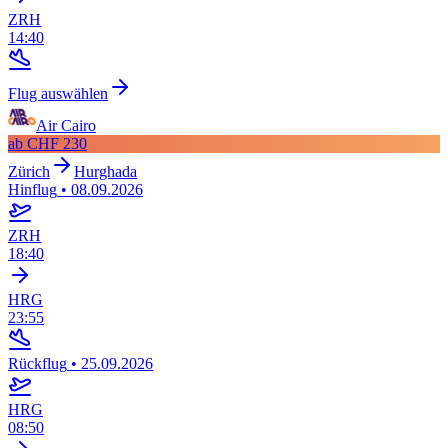
ZRH
14:40
Flug auswählen
Air Cairo
ab
CHF 230
Zürich
Hurghada
Hinflug
•
08.09.2026
ZRH
18:40
HRG
23:55
Rückflug
•
25.09.2026
HRG
08:50