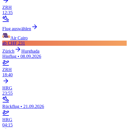
ZRH
12:35
Flug auswählen
Air Cairo
ab
CHF 231
Zürich
Hurghada
Hinflug
•
08.09.2026
ZRH
18:40
HRG
23:55
Rückflug
•
21.09.2026
HRG
04:15