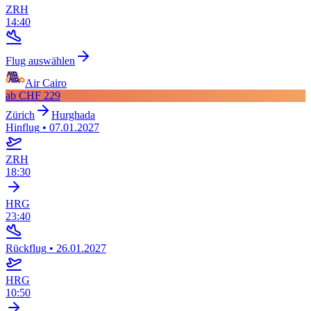
ZRH
14:40
Flug auswählen
Air Cairo
ab
CHF 229
Zürich
Hurghada
Hinflug
•
07.01.2027
ZRH
18:30
HRG
23:40
Rückflug
•
26.01.2027
HRG
10:50