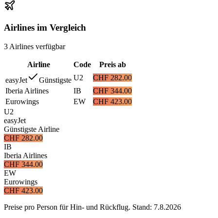
Airlines im Vergleich
3
Airlines
verfügbar
Airline
Code
Preis ab
U2
CHF 282.00
easyJet
Günstigste
Iberia Airlines
IB
CHF 344.00
Eurowings
EW
CHF 423.00
U2
easyJet
Günstigste Airline
CHF 282.00
IB
Iberia Airlines
CHF 344.00
EW
Eurowings
CHF 423.00
Preise pro Person für Hin- und Rückflug. Stand:
7.8.2026