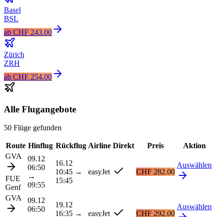
Basel
BSL
ab
CHF 243.00
Zürich
ZRH
ab
CHF 254.00
Alle Flugangebote
50 Flüge gefunden
Route
Hinflug
Rückflug
Airline
Direkt
Preis
Aktion
GVA
09.12
16.12
Auswählen
06:50
10:45
→
easyJet
CHF 282.00
→
FUE
15:45
09:55
Genf
GVA
09.12
19.12
Auswählen
06:50
16:35
→
easyJet
CHF 292.00