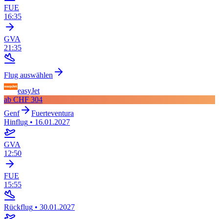
FUE
16:35
GVA
21:35
Flug auswählen
easyJet
ab
CHF 304
Genf
Fuerteventura
Hinflug
•
16.01.2027
GVA
12:50
FUE
15:55
Rückflug
•
30.01.2027