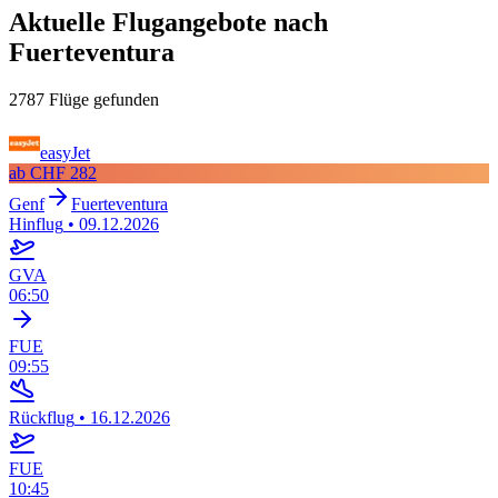
Aktuelle Flugangebote nach
Fuerteventura
2787 Flüge gefunden
easyJet
ab
CHF 282
Genf
Fuerteventura
Hinflug
•
09.12.2026
GVA
06:50
FUE
09:55
Rückflug
•
16.12.2026
FUE
10:45