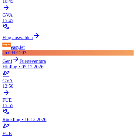
10:45
GVA
15:45
Flug auswählen
easyJet
ab
CHF 293
Genf
Fuerteventura
Hinflug
•
05.12.2026
GVA
12:50
FUE
15:55
Rückflug
•
16.12.2026
FUE