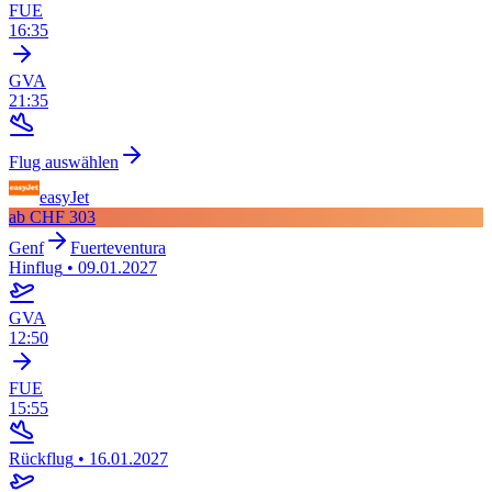
FUE
16:35
GVA
21:35
Flug auswählen
easyJet
ab
CHF 303
Genf
Fuerteventura
Hinflug
•
09.01.2027
GVA
12:50
FUE
15:55
Rückflug
•
16.01.2027