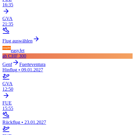
16:35
GVA
21:35
Flug auswählen
easyJet
ab
CHF 300
Genf
Fuerteventura
Hinflug
•
09.01.2027
GVA
12:50
FUE
15:55
Rückflug
•
23.01.2027