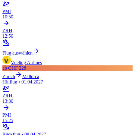
PMI
10:50
ZRH
12:50
Flug auswählen
Vueling Airlines
ab
CHF 228
Zürich
Mallorca
Hinflug
•
01.04.2027
ZRH
13:30
PMI
15:25
Rückflug
•
08.04.2027