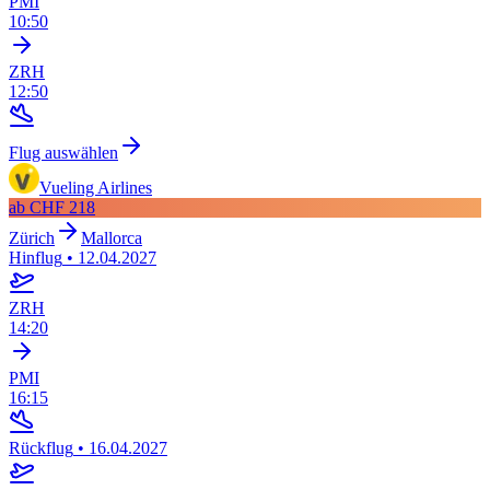
PMI
10:50
ZRH
12:50
Flug auswählen
Vueling Airlines
ab
CHF 218
Zürich
Mallorca
Hinflug
•
12.04.2027
ZRH
14:20
PMI
16:15
Rückflug
•
16.04.2027