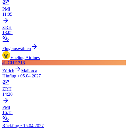
PMI
11:05
ZRH
13:05
Flug auswählen
Vueling Airlines
ab
CHF 218
Zürich
Mallorca
Hinflug
•
05.04.2027
ZRH
14:20
PMI
16:15
Rückflug
•
15.04.2027