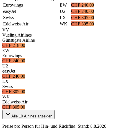
Eurowings
EW
CHF 240.00
easyJet
U2
CHF 240.00
Swiss
LX
CHF 305.00
Edelweiss Air
WK
CHF 305.00
VY
Vueling Airlines
Günstigste Airline
CHF 218.00
EW
Eurowings
CHF 240.00
U2
easyJet
CHF 240.00
LX
Swiss
CHF 305.00
WK
Edelweiss Air
CHF 305.00
Alle
10
Airlines anzeigen
Preise pro Person für Hin- und Rückflug. Stand:
8.8.2026