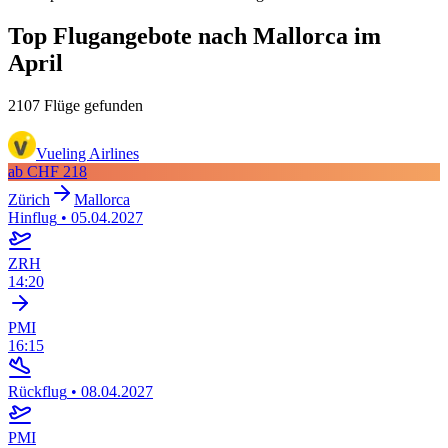
Top Flugangebote nach Mallorca im
April
2107 Flüge gefunden
Vueling Airlines
ab
CHF 218
Zürich
Mallorca
Hinflug
•
05.04.2027
ZRH
14:20
PMI
16:15
Rückflug
•
08.04.2027
PMI