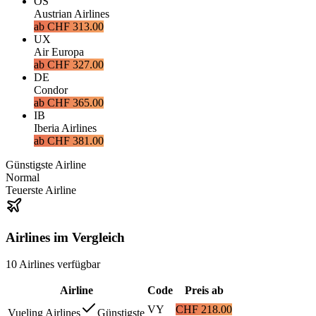
OS
Austrian Airlines
ab
CHF 313.00
UX
Air Europa
ab
CHF 327.00
DE
Condor
ab
CHF 365.00
IB
Iberia Airlines
ab
CHF 381.00
Günstigste Airline
Normal
Teuerste Airline
Airlines im Vergleich
10
Airlines
verfügbar
Airline
Code
Preis ab
VY
CHF 218.00
Vueling Airlines
Günstigste