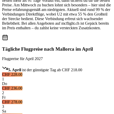
besten mehr als 91 Tage Vorlauf ein, dann sicherst du dir die besten
Preise. Am Mittwoch zu buchen lohnt sich besonders – hier sind die
Preise erfahrungsgemäß am niedrigsten. Aktuell sind rund 99 % der
Verbindungen Direktflüge, wobei U2 mit etwa 55 % den Großteil
der Strecke bedient. Diese Verbindung erfreut sich wachsender
Beliebtheit. Bei allen Angeboten auf mcflight.ch ist Gepäck bereits
im Preis enthalten – du zahlst keine versteckten Zusatzkosten.
Tägliche Flugpreise nach Mallorca im April
Flugpreise für
April 2027
5. April
ist der günstigste Tag ab
CHF 218.00
CHF 228.00
1
Do
CHF 236.00
2
Fr
CHF 278.00
3
Sa