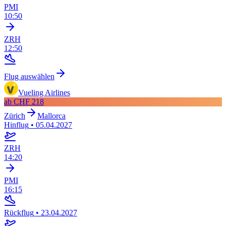
PMI
10:50
ZRH
12:50
Flug auswählen
Vueling Airlines
ab
CHF 218
Zürich
Mallorca
Hinflug
•
05.04.2027
ZRH
14:20
PMI
16:15
Rückflug
•
23.04.2027