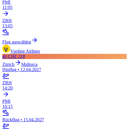
PMI
11:05
ZRH
13:05
Flug auswählen
Vueling Airlines
ab
CHF 218
Zürich
Mallorca
Hinflug
•
12.04.2027
ZRH
14:20
PMI
16:15
Rückflug
•
15.04.2027