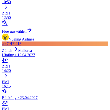
10:50
ZRH
12:50
Flug auswählen
Vueling Airlines
ab
CHF 218
Zürich
Mallorca
Hinflug
•
12.04.2027
ZRH
14:20
PMI
16:15
Rückflug
•
23.04.2027
PMI