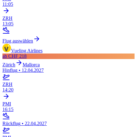
11:05
ZRH
13:05
Flug auswählen
Vueling Airlines
ab
CHF 218
Zürich
Mallorca
Hinflug
•
12.04.2027
ZRH
14:20
PMI
16:15
Rückflug
•
22.04.2027