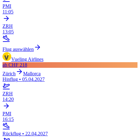
PMI
11:05
ZRH
13:05
Flug auswählen
Vueling Airlines
ab
CHF 218
Zürich
Mallorca
Hinflug
•
05.04.2027
ZRH
14:20
PMI
16:15
Rückflug
•
22.04.2027