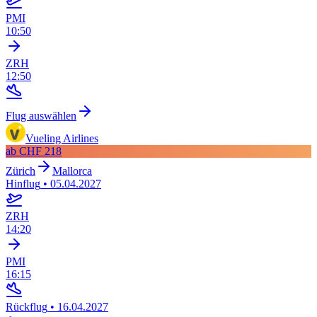
PMI
10:50
ZRH
12:50
Flug auswählen
Vueling Airlines
ab
CHF 218
Zürich
Mallorca
Hinflug
•
05.04.2027
ZRH
14:20
PMI
16:15
Rückflug
•
16.04.2027