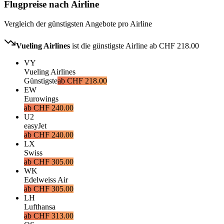
Flugpreise nach Airline
Vergleich der günstigsten Angebote pro Airline
Vueling Airlines
ist die günstigste Airline ab
CHF 218.00
VY
Vueling Airlines
Günstigste
ab
CHF 218.00
EW
Eurowings
ab
CHF 240.00
U2
easyJet
ab
CHF 240.00
LX
Swiss
ab
CHF 305.00
WK
Edelweiss Air
ab
CHF 305.00
LH
Lufthansa
ab
CHF 313.00