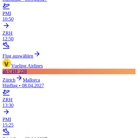
PMI
10:50
ZRH
12:50
Flug auswählen
Vueling Airlines
ab
CHF 228
Zürich
Mallorca
Hinflug
•
08.04.2027
ZRH
13:30
PMI
15:25