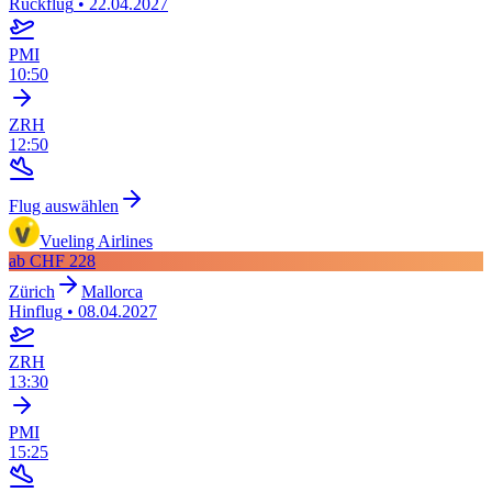
Rückflug
•
22.04.2027
PMI
10:50
ZRH
12:50
Flug auswählen
Vueling Airlines
ab
CHF 228
Zürich
Mallorca
Hinflug
•
08.04.2027
ZRH
13:30
PMI
15:25