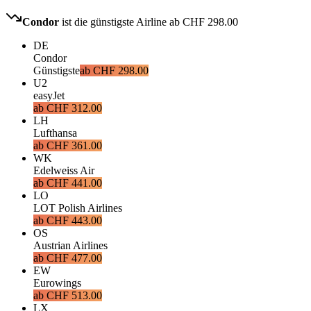
Condor
ist die günstigste Airline ab
CHF 298.00
DE
Condor
Günstigste
ab
CHF 298.00
U2
easyJet
ab
CHF 312.00
LH
Lufthansa
ab
CHF 361.00
WK
Edelweiss Air
ab
CHF 441.00
LO
LOT Polish Airlines
ab
CHF 443.00
OS
Austrian Airlines
ab
CHF 477.00
EW
Eurowings
ab
CHF 513.00
LX