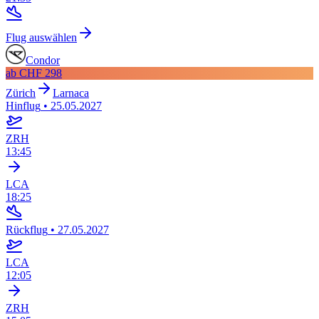
Flug auswählen
Condor
ab
CHF 298
Zürich
Larnaca
Hinflug
•
25.05.2027
ZRH
13:45
LCA
18:25
Rückflug
•
27.05.2027
LCA
12:05
ZRH