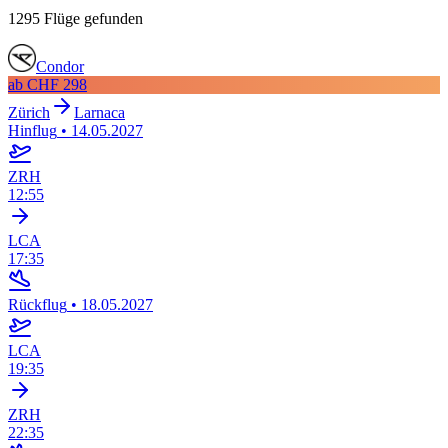
1295 Flüge gefunden
Condor
ab
CHF 298
Zürich
Larnaca
Hinflug
•
14.05.2027
ZRH
12:55
LCA
17:35
Rückflug
•
18.05.2027
LCA
19:35
ZRH
22:35