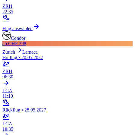
ZRH
22:35
Flug auswählen
Condor
ab
CHF 298
Zürich
Larnaca
Hinflug
•
20.05.2027
ZRH
06:30
LCA
11:10
Rückflug
•
28.05.2027
LCA
18:35