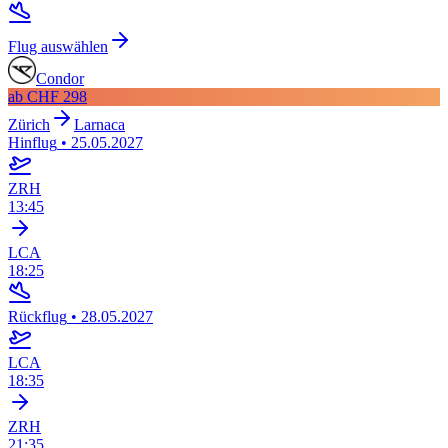
Flug auswählen
Condor
ab
CHF 298
Zürich
Larnaca
Hinflug
•
25.05.2027
ZRH
13:45
LCA
18:25
Rückflug
•
28.05.2027
LCA
18:35
ZRH
21:35