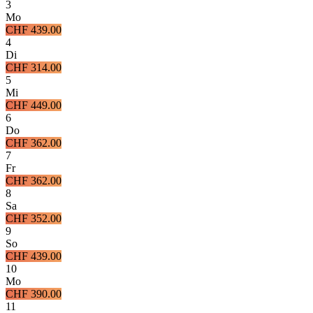
3
Mo
CHF 439.00
4
Di
CHF 314.00
5
Mi
CHF 449.00
6
Do
CHF 362.00
7
Fr
CHF 362.00
8
Sa
CHF 352.00
9
So
CHF 439.00
10
Mo
CHF 390.00
11