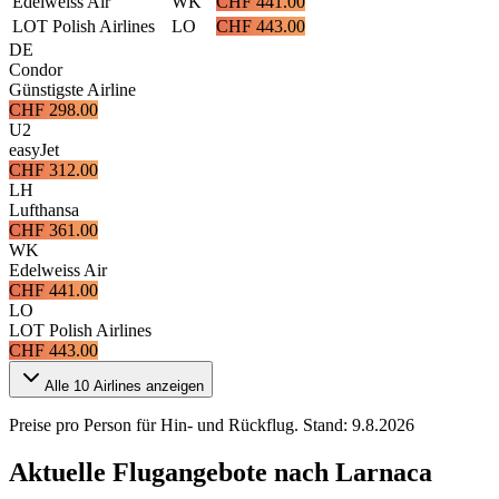
Edelweiss Air
WK
CHF 441.00
LOT Polish Airlines
LO
CHF 443.00
DE
Condor
Günstigste Airline
CHF 298.00
U2
easyJet
CHF 312.00
LH
Lufthansa
CHF 361.00
WK
Edelweiss Air
CHF 441.00
LO
LOT Polish Airlines
CHF 443.00
Alle
10
Airlines anzeigen
Preise pro Person für Hin- und Rückflug. Stand:
9.8.2026
Aktuelle Flugangebote nach Larnaca