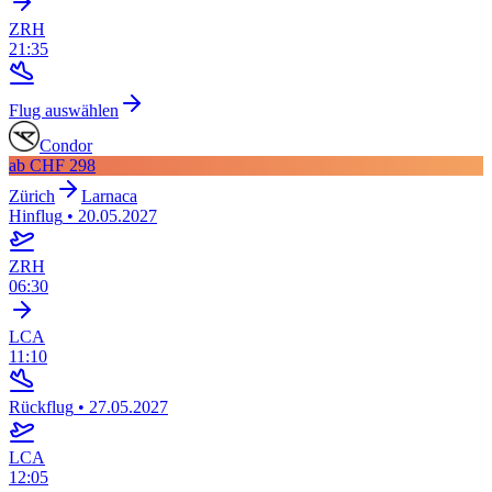
ZRH
21:35
Flug auswählen
Condor
ab
CHF 298
Zürich
Larnaca
Hinflug
•
20.05.2027
ZRH
06:30
LCA
11:10
Rückflug
•
27.05.2027
LCA
12:05