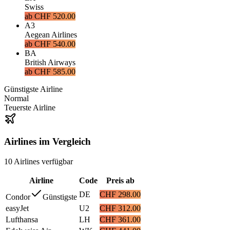
Swiss
ab
CHF 520.00
A3
Aegean Airlines
ab
CHF 540.00
BA
British Airways
ab
CHF 585.00
Günstigste Airline
Normal
Teuerste Airline
Airlines im Vergleich
10
Airlines
verfügbar
Airline
Code
Preis ab
DE
CHF 298.00
Condor
Günstigste
easyJet
U2
CHF 312.00
Lufthansa
LH
CHF 361.00