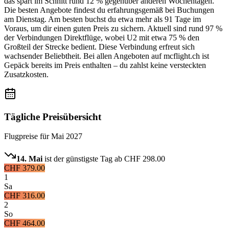
das spart im Schnitt rund 12 % gegenüber anderen Wochentagen.
Die besten Angebote findest du erfahrungsgemäß bei Buchungen
am Dienstag. Am besten buchst du etwa mehr als 91 Tage im
Voraus, um dir einen guten Preis zu sichern. Aktuell sind rund 97 %
der Verbindungen Direktflüge, wobei U2 mit etwa 75 % den
Großteil der Strecke bedient. Diese Verbindung erfreut sich
wachsender Beliebtheit. Bei allen Angeboten auf mcflight.ch ist
Gepäck bereits im Preis enthalten – du zahlst keine versteckten
Zusatzkosten.
Tägliche Preisübersicht
Flugpreise für
Mai 2027
14. Mai
ist der günstigste Tag ab
CHF 298.00
CHF 379.00
1
Sa
CHF 316.00
2
So
CHF 464.00