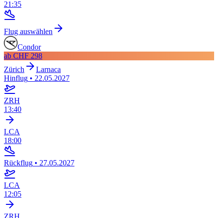
21:35
Flug auswählen
Condor
ab
CHF 298
Zürich
Larnaca
Hinflug
•
22.05.2027
ZRH
13:40
LCA
18:00
Rückflug
•
27.05.2027
LCA
12:05
ZRH