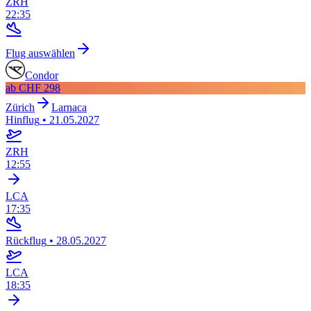
ZRH
22:35
Flug auswählen
Condor
ab
CHF 298
Zürich
Larnaca
Hinflug
•
21.05.2027
ZRH
12:55
LCA
17:35
Rückflug
•
28.05.2027
LCA
18:35