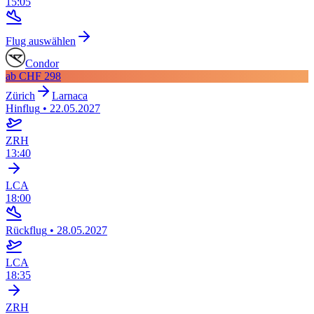
15:05
Flug auswählen
Condor
ab
CHF 298
Zürich
Larnaca
Hinflug
•
22.05.2027
ZRH
13:40
LCA
18:00
Rückflug
•
28.05.2027
LCA
18:35
ZRH