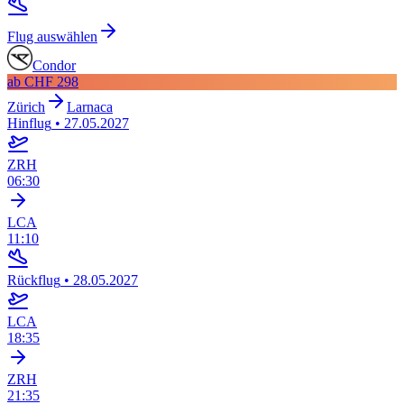
Flug auswählen
Condor
ab
CHF 298
Zürich
Larnaca
Hinflug
•
27.05.2027
ZRH
06:30
LCA
11:10
Rückflug
•
28.05.2027
LCA
18:35
ZRH
21:35