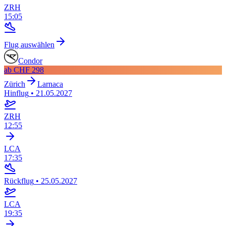
ZRH
15:05
Flug auswählen
Condor
ab
CHF 298
Zürich
Larnaca
Hinflug
•
21.05.2027
ZRH
12:55
LCA
17:35
Rückflug
•
25.05.2027
LCA
19:35