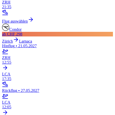
ZRH
21:35
Flug auswählen
Condor
ab
CHF 298
Zürich
Larnaca
Hinflug
•
21.05.2027
ZRH
12:55
LCA
17:35
Rückflug
•
27.05.2027
LCA
12:05