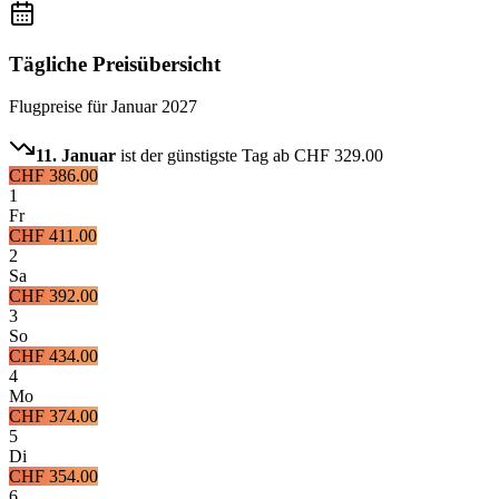
Tägliche Preisübersicht
Flugpreise für
Januar 2027
11. Januar
ist der günstigste Tag ab
CHF 329.00
CHF 386.00
1
Fr
CHF 411.00
2
Sa
CHF 392.00
3
So
CHF 434.00
4
Mo
CHF 374.00
5
Di
CHF 354.00
6