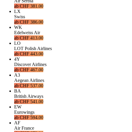
Air Serbia
ab
CHF 381.00
LX
Swiss
ab
CHF 386.00
WK
Edelweiss Air
ab
CHF 413.00
LO
LOT Polish Airlines
ab
CHF 443.00
4Y
Discover Airlines
ab
CHF 467.00
A3
Aegean Airlines
ab
CHF 537.00
BA
British Airways
ab
CHF 541.00
EW
Eurowings
ab
CHF 594.00
AF
Air France