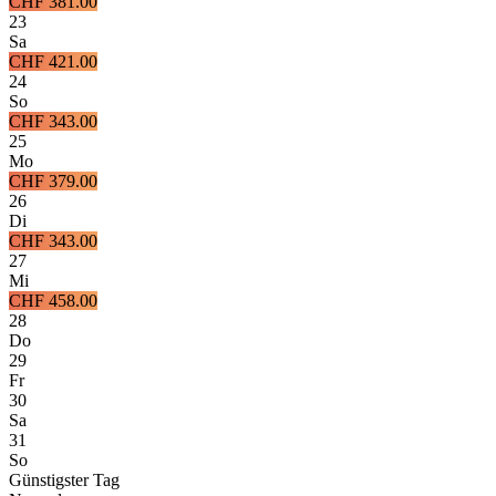
CHF 381.00
23
Sa
CHF 421.00
24
So
CHF 343.00
25
Mo
CHF 379.00
26
Di
CHF 343.00
27
Mi
CHF 458.00
28
Do
29
Fr
30
Sa
31
So
Günstigster Tag