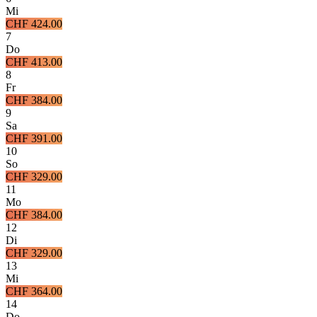
Mi
CHF 424.00
7
Do
CHF 413.00
8
Fr
CHF 384.00
9
Sa
CHF 391.00
10
So
CHF 329.00
11
Mo
CHF 384.00
12
Di
CHF 329.00
13
Mi
CHF 364.00
14
Do