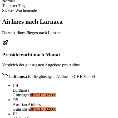
Normal
Teuerster Tag
Sa/So
= Wochenende
Airlines nach Larnaca
Diese Airlines fliegen nach Larnaca
Preisübersicht nach Monat
Vergleich der günstigsten Angebote pro Airline
Lufthansa
ist die günstigste Airline ab
CHF 329.00
LH
Lufthansa
Günstigste
ab
CHF 329.00
OS
Austrian Airlines
Günstigste
ab
CHF 329.00
JU