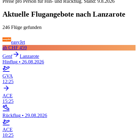
Preise pro Person für Hin- und Rückflug. Stand:
9.8.2026
Aktuelle Flugangebote nach Lanzarote
246 Flüge gefunden
easyJet
ab
CHF 459
Genf
Lanzarote
Hinflug
•
26.08.2026
GVA
12:25
ACE
15:25
Rückflug
•
29.08.2026
ACE
10:25