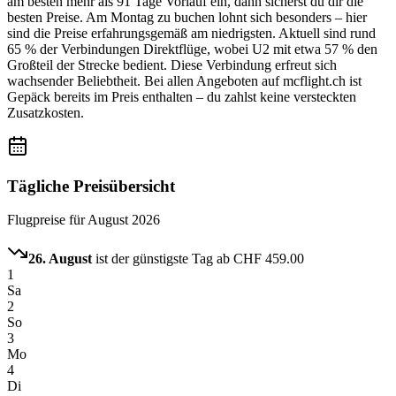
am besten mehr als 91 Tage Vorlauf ein, dann sicherst du dir die
besten Preise. Am Montag zu buchen lohnt sich besonders – hier
sind die Preise erfahrungsgemäß am niedrigsten. Aktuell sind rund
65 % der Verbindungen Direktflüge, wobei U2 mit etwa 57 % den
Großteil der Strecke bedient. Diese Verbindung erfreut sich
wachsender Beliebtheit. Bei allen Angeboten auf mcflight.ch ist
Gepäck bereits im Preis enthalten – du zahlst keine versteckten
Zusatzkosten.
Tägliche Preisübersicht
Flugpreise für
August 2026
26. August
ist der günstigste Tag ab
CHF 459.00
1
Sa
2
So
3
Mo
4
Di