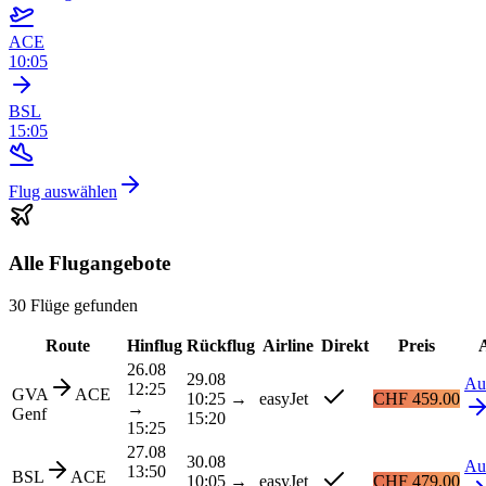
ACE
10:05
BSL
15:05
Flug auswählen
Alle Flugangebote
30 Flüge gefunden
Route
Hinflug
Rückflug
Airline
Direkt
Preis
26.08
29.08
Au
12:25
GVA
ACE
10:25
→
easyJet
CHF 459.00
→
Genf
15:20
15:25
27.08
30.08
Au
13:50
BSL
ACE
10:05
→
easyJet
CHF 479.00