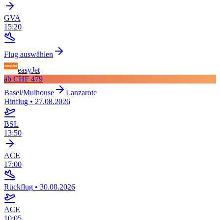
GVA
15:20
Flug auswählen
easyJet
ab
CHF 479
Basel/Mulhouse
Lanzarote
Hinflug
•
27.08.2026
BSL
13:50
ACE
17:00
Rückflug
•
30.08.2026
ACE
10:05