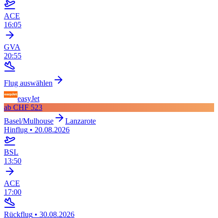
ACE
16:05
GVA
20:55
Flug auswählen
easyJet
ab
CHF 523
Basel/Mulhouse
Lanzarote
Hinflug
•
20.08.2026
BSL
13:50
ACE
17:00
Rückflug
•
30.08.2026