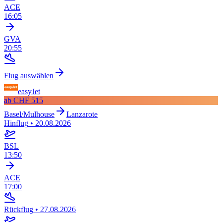
ACE
16:05
GVA
20:55
Flug auswählen
easyJet
ab
CHF 515
Basel/Mulhouse
Lanzarote
Hinflug
•
20.08.2026
BSL
13:50
ACE
17:00
Rückflug
•
27.08.2026