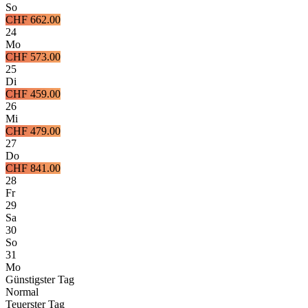
So
CHF 662.00
24
Mo
CHF 573.00
25
Di
CHF 459.00
26
Mi
CHF 479.00
27
Do
CHF 841.00
28
Fr
29
Sa
30
So
31
Mo
Günstigster Tag
Normal
Teuerster Tag