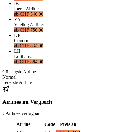
IB
Iberia Airlines
ab
CHF 540.00
VY
Vueling Airlines
ab
CHF 750.00
DE
Condor
ab
CHF 834.00
LH
Lufthansa
ab
CHF 884.00
Günstigste Airline
Normal
Teuerste Airline
Airlines im Vergleich
7
Airlines
verfügbar
Airline
Code
Preis ab