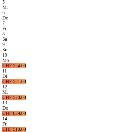
5
Mi
6
Do
7
Fr
8
Sa
9
So
10
Mo
CHF 554.00
11
Di
CHF 521.00
12
Mi
CHF 570.00
13
Do
CHF 629.00
14
Fr
CHF 510.00