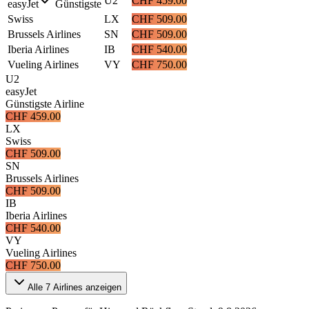
U2
CHF 459.00
easyJet
Günstigste
Swiss
LX
CHF 509.00
Brussels Airlines
SN
CHF 509.00
Iberia Airlines
IB
CHF 540.00
Vueling Airlines
VY
CHF 750.00
U2
easyJet
Günstigste Airline
CHF 459.00
LX
Swiss
CHF 509.00
SN
Brussels Airlines
CHF 509.00
IB
Iberia Airlines
CHF 540.00
VY
Vueling Airlines
CHF 750.00
Alle
7
Airlines anzeigen