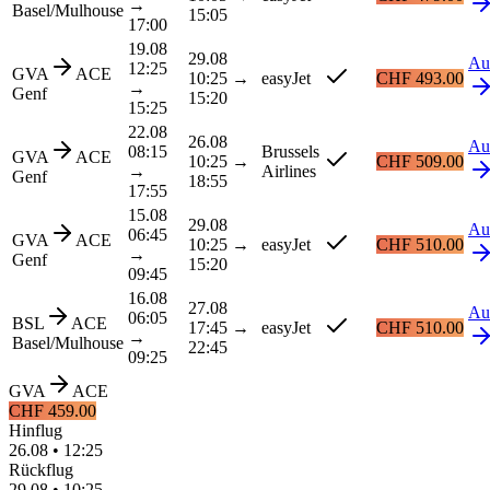
→
Basel/Mulhouse
15:05
17:00
19.08
29.08
Au
12:25
GVA
ACE
10:25
→
easyJet
CHF 493.00
→
Genf
15:20
15:25
22.08
26.08
Au
08:15
Brussels
GVA
ACE
10:25
→
CHF 509.00
→
Airlines
Genf
18:55
17:55
15.08
29.08
Au
06:45
GVA
ACE
10:25
→
easyJet
CHF 510.00
→
Genf
15:20
09:45
16.08
27.08
Au
06:05
BSL
ACE
17:45
→
easyJet
CHF 510.00
→
Basel/Mulhouse
22:45
09:25
GVA
ACE
CHF 459.00
Hinflug
26.08
•
12:25
Rückflug
29.08
•
10:25