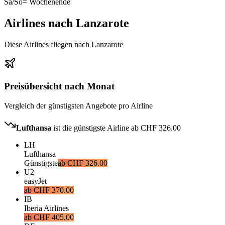
Sa/So
= Wochenende
Airlines nach Lanzarote
Diese Airlines fliegen nach Lanzarote
Preisübersicht nach Monat
Vergleich der günstigsten Angebote pro Airline
Lufthansa
ist die günstigste Airline ab
CHF 326.00
LH
Lufthansa
Günstigste
ab
CHF 326.00
U2
easyJet
ab
CHF 370.00
IB
Iberia Airlines
ab
CHF 405.00