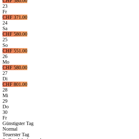
CHF 580.00
23
Fr
CHF 371.00
24
Sa
CHF 580.00
25
So
CHF 551.00
26
Mo
CHF 580.00
27
Di
CHF 801.00
28
Mi
29
Do
30
Fr
Günstigster Tag
Normal
Teuerster Tag