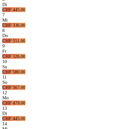
Di
CHF 445.00
7
Mi
CHF 336.00
8
Do
CHF 551.00
9
Fr
CHF 326.00
10
Sa
CHF 580.00
11
So
CHF 567.00
12
Mo
CHF 479.00
13
Di
CHF 445.00
14
Mi