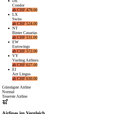
DE
Condor
ab
CHF 479.00
LX
Swiss
ab
CHF 524.00
NT
Binter Canarias
ab
CHF 531.00
EW
Eurowings
ab
CHF 572.00
VY
Vueling Airlines
ab
CHF 627.00
EI
Aer Lingus
ab
CHF 630.00
Günstigste Airline
Normal
Teuerste Airline
Airlines im Vergleich