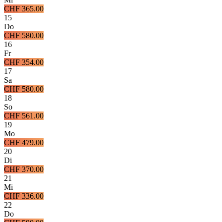
CHF 365.00
15
Do
CHF 580.00
16
Fr
CHF 354.00
17
Sa
CHF 580.00
18
So
CHF 561.00
19
Mo
CHF 479.00
20
Di
CHF 370.00
21
Mi
CHF 336.00
22
Do