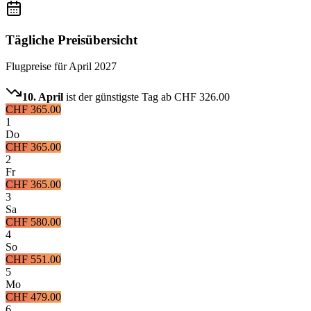
Tägliche Preisübersicht
Flugpreise für
April 2027
10. April
ist der günstigste Tag ab
CHF 326.00
CHF 365.00
1
Do
CHF 365.00
2
Fr
CHF 365.00
3
Sa
CHF 580.00
4
So
CHF 551.00
5
Mo
CHF 479.00
6