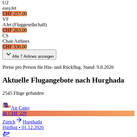
U2
easyJet
CHF 257.00
VF
AJet (Fluggesellschaft)
CHF 263.00
CS
Chair Airlines
CHF 330.00
Alle
7
Airlines anzeigen
Preise pro Person für Hin- und Rückflug. Stand:
9.8.2026
Aktuelle Flugangebote nach Hurghada
2545 Flüge gefunden
Air Cairo
ab
CHF 229
Zürich
Hurghada
Hinflug
•
01.12.2026