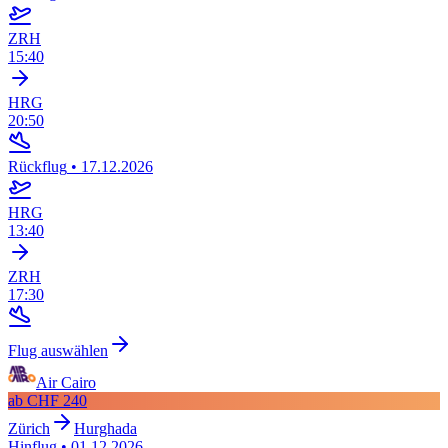
ZRH
15:40
HRG
20:50
Rückflug
•
17.12.2026
HRG
13:40
ZRH
17:30
Flug auswählen
Air Cairo
ab
CHF 240
Zürich
Hurghada
Hinflug
•
01.12.2026