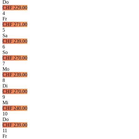
Do
CHF 229.00
4
Fr
CHF 271.00
5
Sa
CHF 239.00
6
So
CHF 270.00
7
Mo
CHF 239.00
8
Di
CHF 270.00
9
Mi
CHF 240.00
10
Do
CHF 239.00
11
Fr