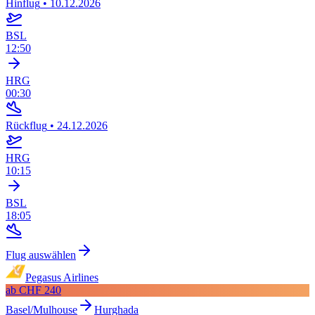
Hinflug
•
10.12.2026
BSL
12:50
HRG
00:30
Rückflug
•
24.12.2026
HRG
10:15
BSL
18:05
Flug auswählen
Pegasus Airlines
ab
CHF 240
Basel/Mulhouse
Hurghada