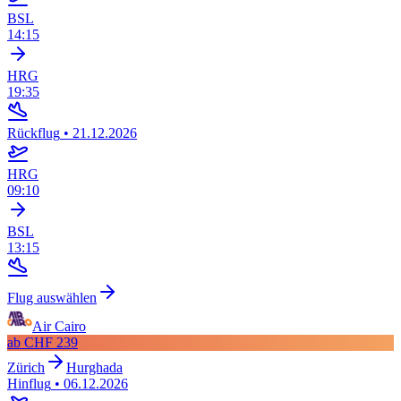
BSL
14:15
HRG
19:35
Rückflug
•
21.12.2026
HRG
09:10
BSL
13:15
Flug auswählen
Air Cairo
ab
CHF 239
Zürich
Hurghada
Hinflug
•
06.12.2026