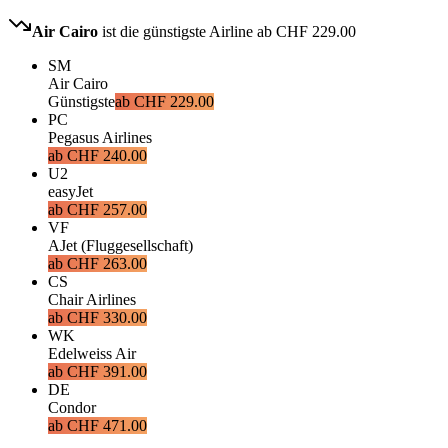
Air Cairo
ist die günstigste Airline ab
CHF 229.00
SM
Air Cairo
Günstigste
ab
CHF 229.00
PC
Pegasus Airlines
ab
CHF 240.00
U2
easyJet
ab
CHF 257.00
VF
AJet (Fluggesellschaft)
ab
CHF 263.00
CS
Chair Airlines
ab
CHF 330.00
WK
Edelweiss Air
ab
CHF 391.00
DE
Condor
ab
CHF 471.00