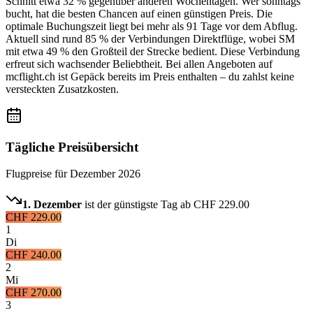
Schnitt etwa 32 % gegenüber anderen Wochentagen. Wer sonntags
bucht, hat die besten Chancen auf einen günstigen Preis. Die
optimale Buchungszeit liegt bei mehr als 91 Tage vor dem Abflug.
Aktuell sind rund 85 % der Verbindungen Direktflüge, wobei SM
mit etwa 49 % den Großteil der Strecke bedient. Diese Verbindung
erfreut sich wachsender Beliebtheit. Bei allen Angeboten auf
mcflight.ch ist Gepäck bereits im Preis enthalten – du zahlst keine
versteckten Zusatzkosten.
Tägliche Preisübersicht
Flugpreise für
Dezember 2026
1. Dezember
ist der günstigste Tag ab
CHF 229.00
CHF 229.00
1
Di
CHF 240.00
2
Mi
CHF 270.00
3