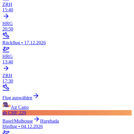
ZRH
15:40
HRG
20:50
Rückflug
•
17.12.2026
HRG
13:40
ZRH
17:30
Flug auswählen
Air Cairo
ab
CHF 229
Basel/Mulhouse
Hurghada
Hinflug
•
04.12.2026