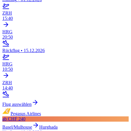
ZRH
15:40
HRG
20:50
Rückflug
•
15.12.2026
HRG
10:50
ZRH
14:40
Flug auswählen
Pegasus Airlines
ab
CHF 240
Basel/Mulhouse
Hurghada