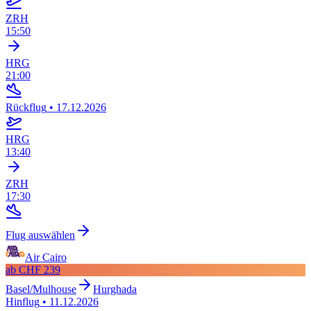
ZRH
15:50
HRG
21:00
Rückflug
•
17.12.2026
HRG
13:40
ZRH
17:30
Flug auswählen
Air Cairo
ab
CHF 239
Basel/Mulhouse
Hurghada
Hinflug
•
11.12.2026