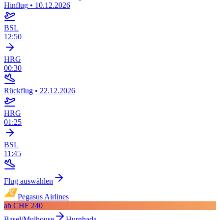
Hinflug
•
10.12.2026
BSL
12:50
HRG
00:30
Rückflug
•
22.12.2026
HRG
01:25
BSL
11:45
Flug auswählen
Pegasus Airlines
ab
CHF 240
Basel/Mulhouse
Hurghada