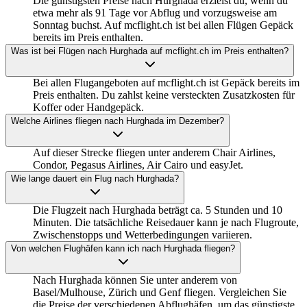
Die günstigsten Preise nach Hurghada erzielst du, wenn du
etwa mehr als 91 Tage vor Abflug und vorzugsweise am
Sonntag buchst. Auf mcflight.ch ist bei allen Flügen Gepäck
bereits im Preis enthalten.
Was ist bei Flügen nach Hurghada auf mcflight.ch im Preis enthalten?
Bei allen Flugangeboten auf mcflight.ch ist Gepäck bereits im
Preis enthalten. Du zahlst keine versteckten Zusatzkosten für
Koffer oder Handgepäck.
Welche Airlines fliegen nach Hurghada im Dezember?
Auf dieser Strecke fliegen unter anderem Chair Airlines,
Condor, Pegasus Airlines, Air Cairo und easyJet.
Wie lange dauert ein Flug nach Hurghada?
Die Flugzeit nach Hurghada beträgt ca. 5 Stunden und 10
Minuten. Die tatsächliche Reisedauer kann je nach Flugroute,
Zwischenstopps und Wetterbedingungen variieren.
Von welchen Flughäfen kann ich nach Hurghada fliegen?
Nach Hurghada können Sie unter anderem von
Basel/Mulhouse, Zürich und Genf fliegen. Vergleichen Sie
die Preise der verschiedenen Abflughäfen, um das günstigste