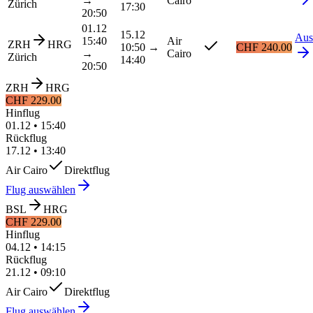
→
Cairo
Zürich
17:30
20:50
01.12
15.12
Aus
15:40
Air
ZRH
HRG
10:50
→
CHF 240.00
→
Cairo
Zürich
14:40
20:50
ZRH
HRG
CHF 229.00
Hinflug
01.12
•
15:40
Rückflug
17.12
•
13:40
Air Cairo
Direktflug
Flug auswählen
BSL
HRG
CHF 229.00
Hinflug
04.12
•
14:15
Rückflug
21.12
•
09:10
Air Cairo
Direktflug
Flug auswählen