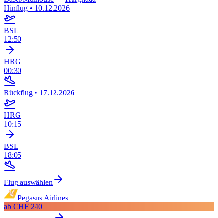
Hinflug
•
10.12.2026
BSL
12:50
HRG
00:30
Rückflug
•
17.12.2026
HRG
10:15
BSL
18:05
Flug auswählen
Pegasus Airlines
ab
CHF 240