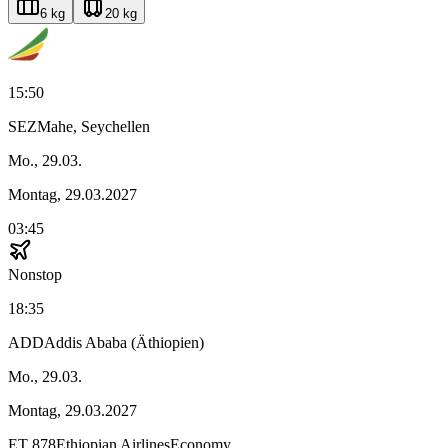
6 kg
20 kg
15:50
SEZ
Mahe, Seychellen
Mo., 29.03.
Montag, 29.03.2027
03:45
Nonstop
18:35
ADD
Addis Ababa (Äthiopien)
Mo., 29.03.
Montag, 29.03.2027
ET
878
Ethiopian Airlines
Economy