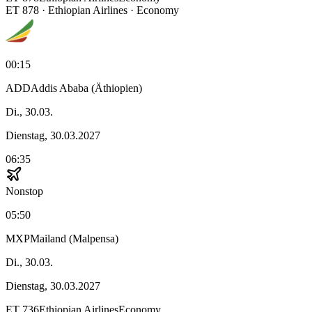
ET
878
·
Ethiopian Airlines
· Economy
00:15
ADD
Addis Ababa (Äthiopien)
Di., 30.03.
Dienstag, 30.03.2027
06:35
Nonstop
05:50
MXP
Mailand (Malpensa)
Di., 30.03.
Dienstag, 30.03.2027
ET
736
Ethiopian Airlines
Economy