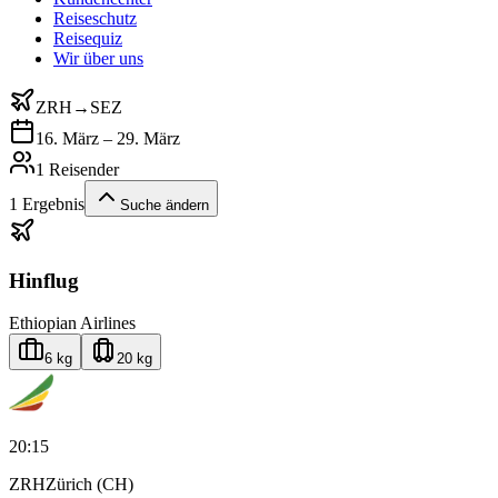
Reiseschutz
Reisequiz
Wir über uns
ZRH
→
SEZ
16. März – 29. März
1 Reisender
1
Ergebnis
Suche ändern
Hinflug
Ethiopian Airlines
6 kg
20 kg
20:15
ZRH
Zürich (CH)