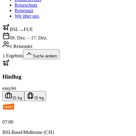
Reiseschutz
Reisequiz
Wir über uns
BSL
→
FUE
09. Dez. – 17. Dez.
1 Reisender
1
Ergebnis
Suche ändern
Hinflug
easyJet
15 kg
15 kg
07:00
BSL
Basel/Mulhouse (CH)