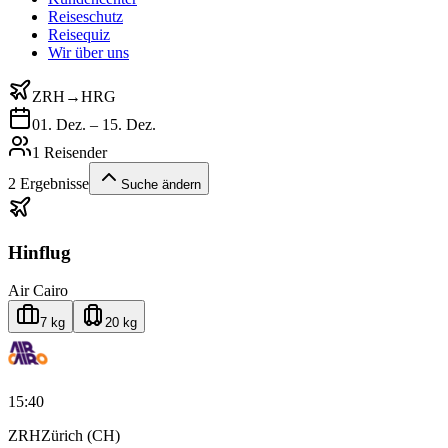
Reiseschutz
Reisequiz
Wir über uns
ZRH
→
HRG
01. Dez. – 15. Dez.
1 Reisender
2
Ergebnisse
Suche ändern
Hinflug
Air Cairo
7 kg
20 kg
15:40
ZRH
Zürich (CH)