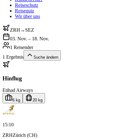
Reiseschutz
Reisequiz
Wir über uns
ZRH
→
SEZ
03. Nov. – 18. Nov.
1 Reisender
1
Ergebnis
Suche ändern
Hinflug
Etihad Airways
6 kg
20 kg
15:10
ZRH
Zürich (CH)