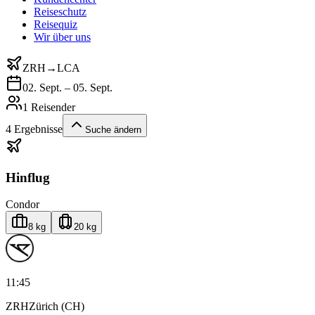
Reiseschutz
Reisequiz
Wir über uns
ZRH
→
LCA
02. Sept. – 05. Sept.
1 Reisender
4
Ergebnisse
Suche ändern
Hinflug
Condor
8 kg
20 kg
11:45
ZRH
Zürich (CH)